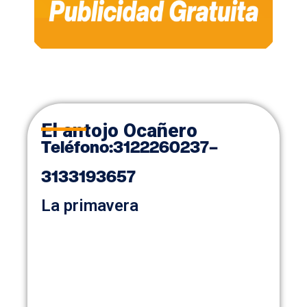
El antojo Ocañero
Teléfono
:
3122260237
–
3133193657
La primavera