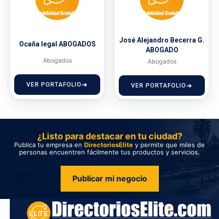
José Alejandro Becerra G.
Ocaña legal ABOGADOS
ABOGADO
Abogados
Abogados
VER PORTAFOLIO
VER PORTAFOLIO
¿Listo para destacar en tu ciudad?
Publica tu empresa en
DirectoriosElite
y permite que miles de
personas encuentren fácilmente tus productos y servicios.
Publicar mi negocio