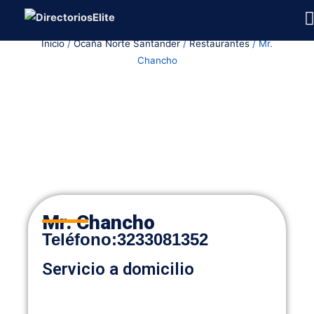
Ir
al
Inicio
/
Ocaña Norte Santander
/
Restaurantes
/ Mr.
contenido
Chancho
Mr. Chancho
Teléfono
:
3233081352
Servicio a domicilio