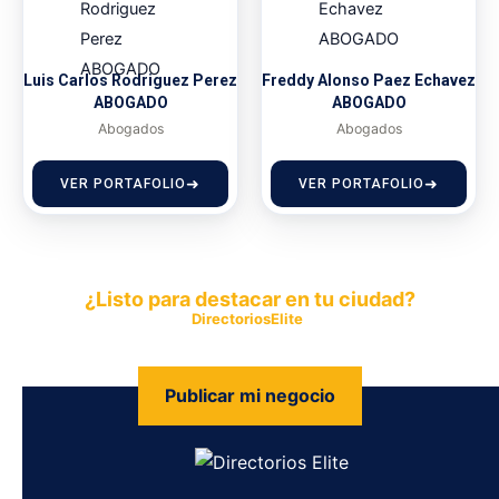
Luis Carlos Rodriguez Perez
Freddy Alonso Paez Echavez
ABOGADO
ABOGADO
Abogados
Abogados
VER PORTAFOLIO
VER PORTAFOLIO
¿Listo para destacar en tu ciudad?
Publica tu empresa en
DirectoriosElite
y permite que miles de
personas encuentren fácilmente tus productos y servicios.
Publicar mi negocio