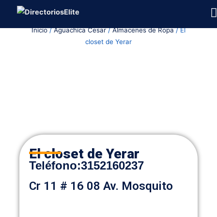
Ir
al
Inicio
/
Aguachica Cesar
/
Almacenes de Ropa
/ El
contenido
closet de Yerar
El closet de Yerar
Teléfono
:
3152160237
Cr 11 # 16 08 Av. Mosquito