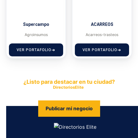
Supercampo
ACARREOS
Agroinsumos
Acarreos-trasteos
VER PORTAFOLIO
VER PORTAFOLIO
¿Listo para destacar en tu ciudad?
Publica tu empresa en
DirectoriosElite
y permite que miles de
personas encuentren fácilmente tus productos y servicios.
Publicar mi negocio