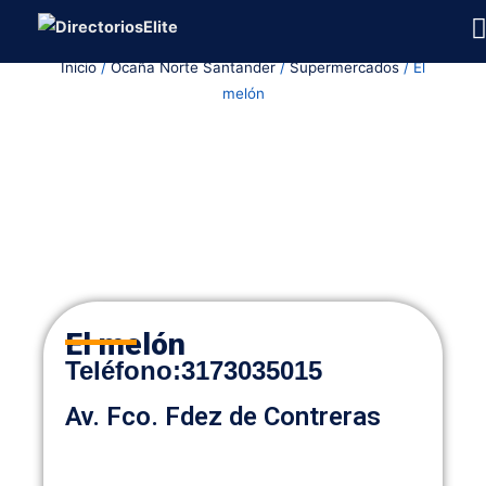
Ir
al
Inicio
/
Ocaña Norte Santander
/
Supermercados
/ El
contenido
melón
El melón
Teléfono
:
3173035015
Av. Fco. Fdez de Contreras