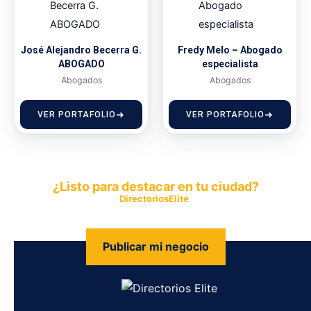
José Alejandro Becerra G.
Fredy Melo – Abogado
ABOGADO
especialista
Abogados
Abogados
VER PORTAFOLIO
VER PORTAFOLIO
¿Listo para destacar en tu ciudad?
Publica tu empresa en
DirectoriosElite
y permite que miles de
personas encuentren fácilmente tus productos y servicios.
Publicar mi negocio