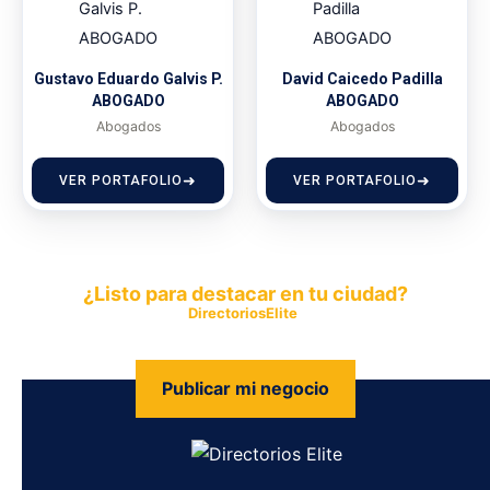
Gustavo Eduardo Galvis P.
David Caicedo Padilla
ABOGADO
ABOGADO
Abogados
Abogados
VER PORTAFOLIO
VER PORTAFOLIO
¿Listo para destacar en tu ciudad?
Publica tu empresa en
DirectoriosElite
y permite que miles de
personas encuentren fácilmente tus productos y servicios.
Publicar mi negocio