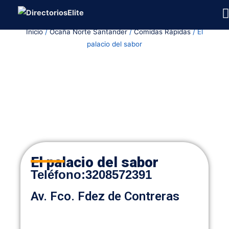
Ir
al
Inicio
/
Ocaña Norte Santander
/
Comidas Rápidas
/ El
contenido
palacio del sabor
El palacio del sabor
Teléfono
:
3208572391
Av. Fco. Fdez de Contreras