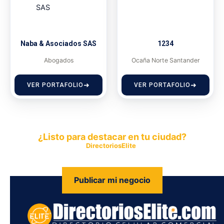
Naba & Asociados SAS
1234
Abogados
Ocaña Norte Santander
VER PORTAFOLIO
VER PORTAFOLIO
¿Listo para destacar en tu ciudad?
Publica tu empresa en
DirectoriosElite
y permite que miles de
personas encuentren fácilmente tus productos y servicios.
Publicar mi negocio