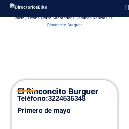
Ir
al
Inicio
/
Ocaña Norte Santander
/
Comidas Rápidas
/ El
contenido
Rinconcito Burguer
El Rinconcito Burguer
Teléfono
:
3224535348
Primero de mayo