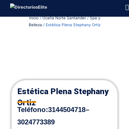
Ir
al
Inicio
/
Ocaña Norte Santander
/
Spa y
contenido
Belleza
/ Estética Plena Stephany Ortiz
Estética Plena Stephany
Ortiz
Teléfono
:
3144504718
–
3024773389