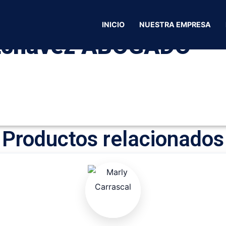
 Norte Santander
/
Abogados
/ Freddy Alonso Paez Ech
INICIO
NUESTRA EMPRESA
 Echavez ABOGADO
Productos relacionados