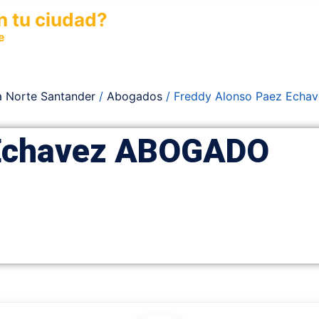
n tu ciudad?
e
y permite que miles de personas encuentren fácilmente t
 Norte Santander
/
Abogados
/ Freddy Alonso Paez Ech
 Echavez ABOGADO