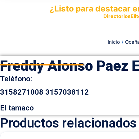
¿Listo para destacar e
Publica tu empresa en
DirectoriosElit
productos y servicios.
Inicio
/
Ocaña
Freddy Alonso Paez
Teléfono:
3158271008
3157038112
El tamaco
Productos relacionados