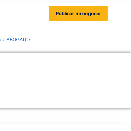
Publicar mi negocio
us
avez ABOGADO