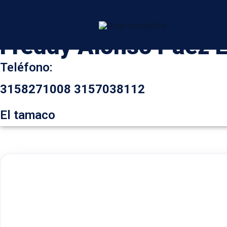
Ir
Inicio
/
Ocaña
al
contenido
Freddy Alonso Paez
Teléfono:
3158271008
3157038112
El tamaco