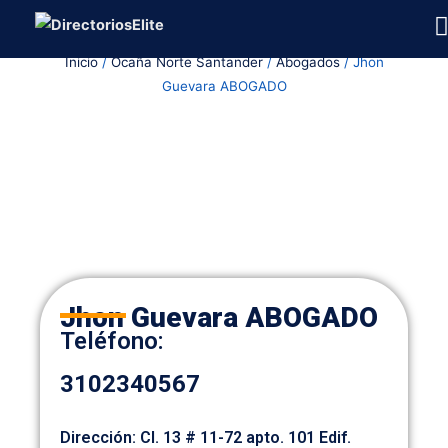
Ir
al
Inicio
/
Ocaña Norte Santander
/
Abogados
/ Jhon
contenido
Guevara ABOGADO
Jhon Guevara ABOGADO
Teléfono:
3102340567
Dirección: Cl. 13 # 11-72 apto. 101 Edif.