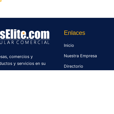
e
y permite que miles de personas encuentren fácilmente t
Enlaces
Inicio
Nuestra Empresa
sas, comercios y
ductos y servicios en su
Directorio
Contacto