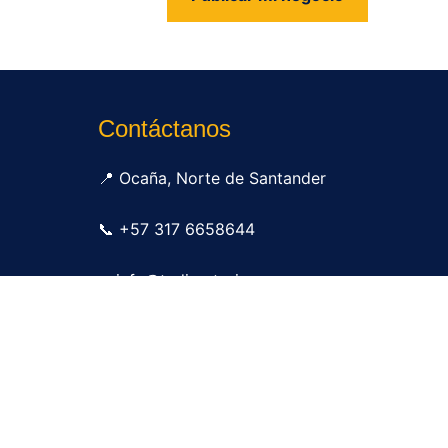
us
Contáctanos
📍 Ocaña, Norte de Santander
📞 +57 317 6658644
✉ info@tudirectorio.com
Publicar mi negocio