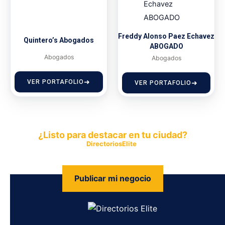
Freddy Alonso Paez Echavez
Quintero’s Abogados
ABOGADO
Abogados
Abogados
VER PORTAFOLIO
VER PORTAFOLIO
¿Listo para destacar en tu ciudad?
Publica tu empresa en
DirectoriosElite
y permite que miles de
personas encuentren fácilmente tus productos y servicios.
Publicar mi negocio