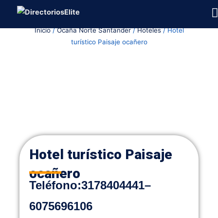
Ir
al
Inicio
/
Ocaña Norte Santander
/
Hoteles
/ Hotel
contenido
turístico Paisaje ocañero
Hotel turístico Paisaje
ocañero
Teléfon
o
:
3178404441
–
6075696106