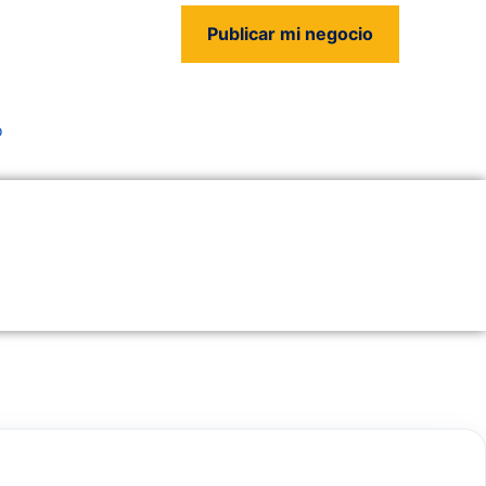
Publicar mi negocio
us
o