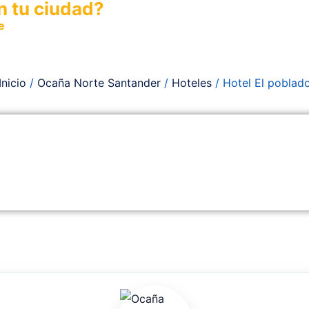
n tu ciudad?
e
y permite que miles de personas encuentren fácilmente t
Inicio
/
Ocaña Norte Santander
/
Hoteles
/ Hotel El poblad