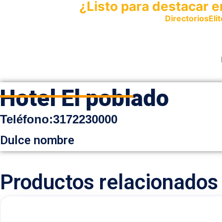
¿Listo para destacar e
Publica tu empresa en
DirectoriosElit
productos y servicios.
Hotel El poblado
Teléfon
o
:
3172230000
Dulce nombre
Productos relacionados