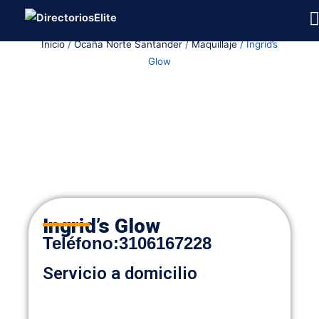
Ir
al
Inicio
/
Ocaña Norte Santander
/
Maquillaje
/ Ingrid’s
contenido
Glow
Ingrid’s Glow
Teléfon
o
:
3106167228
Servicio a domicilio