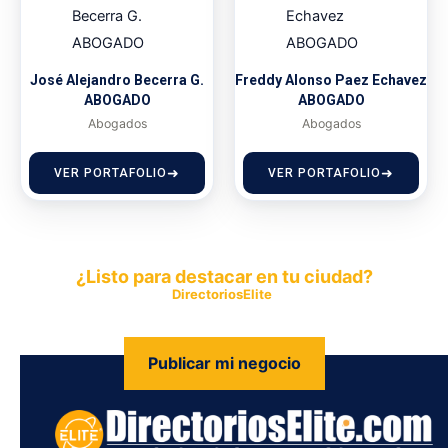
José Alejandro Becerra G.
Freddy Alonso Paez Echavez
ABOGADO
ABOGADO
Abogados
Abogados
VER PORTAFOLIO
VER PORTAFOLIO
¿Listo para destacar en tu ciudad?
Publica tu empresa en
DirectoriosElite
y permite que miles de
personas encuentren fácilmente tus productos y servicios.
Publicar mi negocio