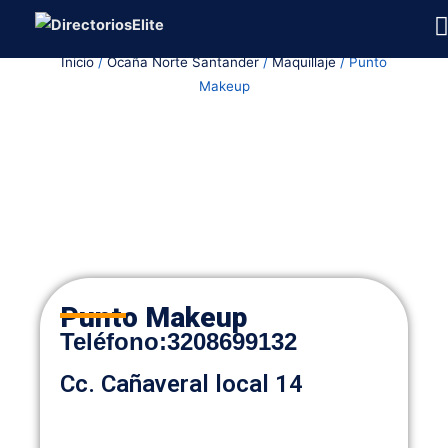
Ir
al
Inicio
/
Ocaña Norte Santander
/
Maquillaje
/ Punto
contenido
Makeup
Punto Makeup
Teléfon
o
:
3208699132
Cc. Cañaveral local 14