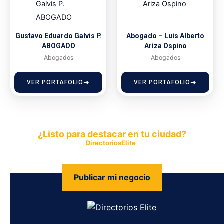
Gustavo Eduardo Galvis P.
Abogado – Luis Alberto
ABOGADO
Ariza Ospino
Abogados
Abogados
VER PORTAFOLIO
VER PORTAFOLIO
¿Listo para destacar en tu ciudad?
Publica tu empresa en
DirectoriosElite
y permite que miles de
personas encuentren fácilmente tus productos y servicios.
Publicar mi negocio