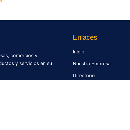
e
y permite que miles de personas encuentren fácilmente t
Enlaces
Inicio
sas, comercios y
ductos y servicios en su
Nuestra Empresa
Directorio
Contacto