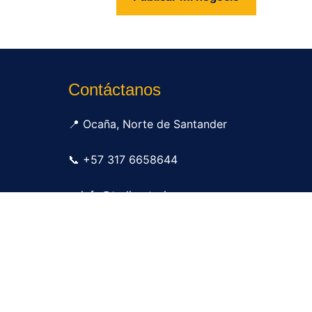
us
Contáctanos
📍 Ocaña, Norte de Santander
📞 +57 317 6658644
✉ info@tudirectorio.com
Publicar mi negocio