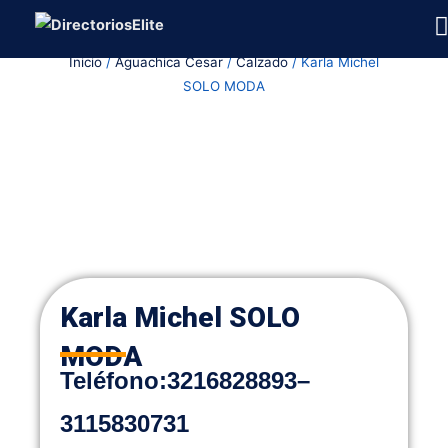
Ir
al
Inicio
/
Aguachica Cesar
/
Calzado
/ Karla Michel
contenido
SOLO MODA
Karla Michel SOLO
MODA
Teléfono:
3216828893
–
3115830731