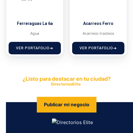
Ferreraguas La 6a
Acarreos Ferro
Agua
Acarreos-trasteos
VER PORTAFOLIO
VER PORTAFOLIO
¿Listo para destacar en tu ciudad?
Publica tu empresa en
DirectoriosElite
y permite que miles de
personas encuentren fácilmente tus productos y servicios.
Publicar mi negocio