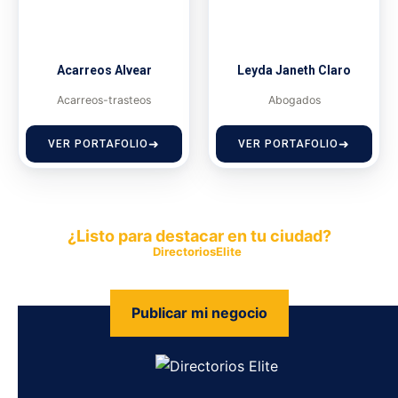
Acarreos Alvear
Leyda Janeth Claro
Acarreos-trasteos
Abogados
VER PORTAFOLIO
VER PORTAFOLIO
¿Listo para destacar en tu ciudad?
Publica tu empresa en
DirectoriosElite
y permite que miles de
personas encuentren fácilmente tus productos y servicios.
Publicar mi negocio