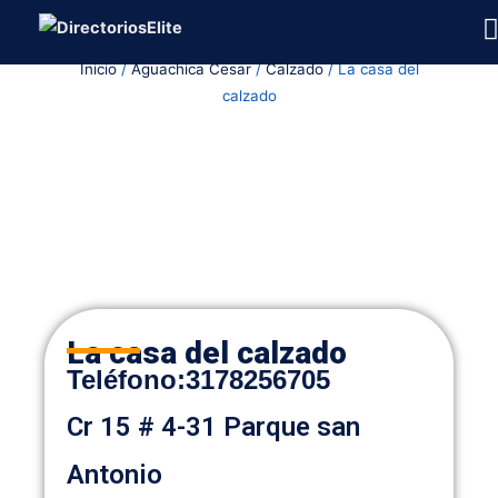
Ir
al
Inicio
/
Aguachica Cesar
/
Calzado
/ La casa del
contenido
calzado
La casa del calzado
Teléfono:
3178256705
Cr 15 # 4-31 Parque san
Antonio