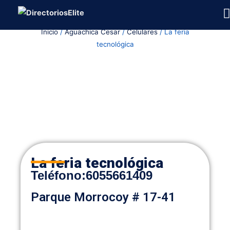
Ir
al
Inicio
/
Aguachica Cesar
/
Celulares
/ La feria
contenido
tecnológica
La feria tecnológica
Teléfono:
6055661409
Parque Morrocoy # 17-41