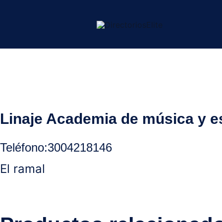
Ir
al
contenido
Inicio
/
Ocaña Norte Santander
/
Educación
/ Linaje Academia de 
Linaje Academia de música y es
Teléfono:
3004218146
El ramal