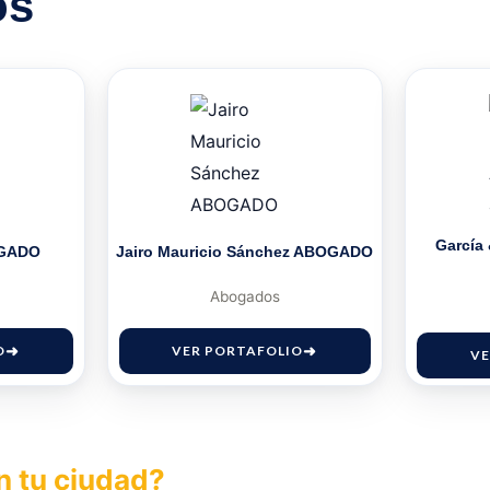
os
García
OGADO
Jairo Mauricio Sánchez ABOGADO
Abogados
O
VER PORTAFOLIO
VE
n tu ciudad?