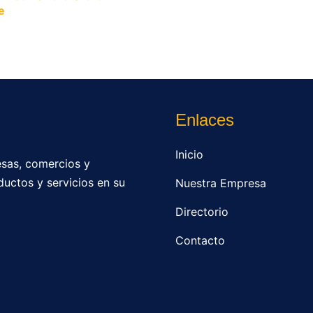
e
y permite que miles de personas encuentren fácilmente t
Enlaces
Inicio
sas, comercios y
ductos y servicios en su
Nuestra Empresa
Directorio
Contacto