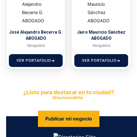
José Alejandro Becerra G.
Jairo Mauricio Sánchez
ABOGADO
ABOGADO
Abogados
Abogados
VER PORTAFOLIO
VER PORTAFOLIO
¿Listo para destacar en tu ciudad?
Publica tu empresa en
DirectoriosElite
y permite que miles de
personas encuentren fácilmente tus productos y servicios.
Publicar mi negocio