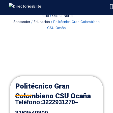
Ir
al
Inicio
/
Ocaña Norte
contenido
Santander
/
Educación
/ Politécnico Gran Colombiano
CSU Ocaña
Politécnico Gran
Colombiano CSU Ocaña
Teléfono:
3222931270
–
3163549800