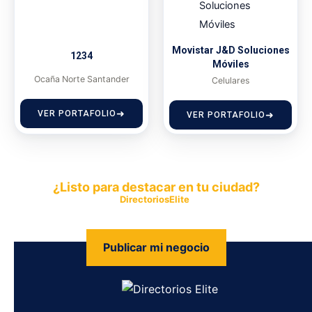
Movistar J&D Soluciones
1234
Móviles
Ocaña Norte Santander
Celulares
VER PORTAFOLIO
VER PORTAFOLIO
¿Listo para destacar en tu ciudad?
Publica tu empresa en
DirectoriosElite
y permite que miles de
personas encuentren fácilmente tus productos y servicios.
Publicar mi negocio