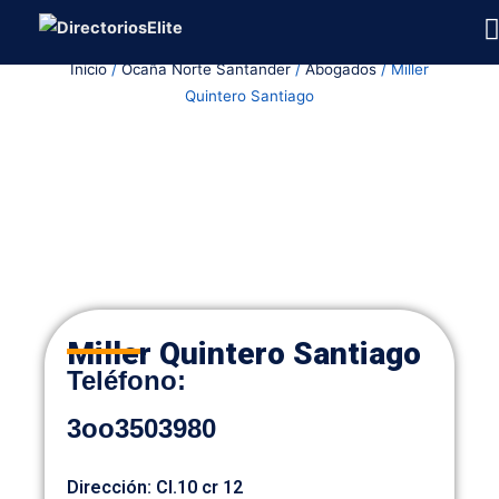
Ir
al
Inicio
/
Ocaña Norte Santander
/
Abogados
/ Miller
contenido
Quintero Santiago
Miller Quintero Santiago
Teléfono:
3oo3503980
Dirección: Cl.10 cr 12