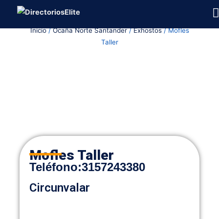
Ir
al
Inicio
/
Ocaña Norte Santander
/
Exhostos
/ Mofles
contenido
Taller
Mofles Taller
Teléfono:
3157243380
Circunvalar