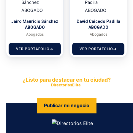
Jairo Mauricio Sánchez
David Caicedo Padilla
ABOGADO
ABOGADO
Abogados
Abogados
VER PORTAFOLIO
VER PORTAFOLIO
¿Listo para destacar en tu ciudad?
Publica tu empresa en
DirectoriosElite
y permite que miles de
personas encuentren fácilmente tus productos y servicios.
Publicar mi negocio