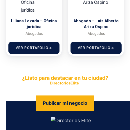
Liliana Lozada – Oficina
Abogado – Luis Alberto
jurídica
Ariza Ospino
Abogados
Abogados
VER PORTAFOLIO
VER PORTAFOLIO
¿Listo para destacar en tu ciudad?
Publica tu empresa en
DirectoriosElite
y permite que miles de
personas encuentren fácilmente tus productos y servicios.
Publicar mi negocio