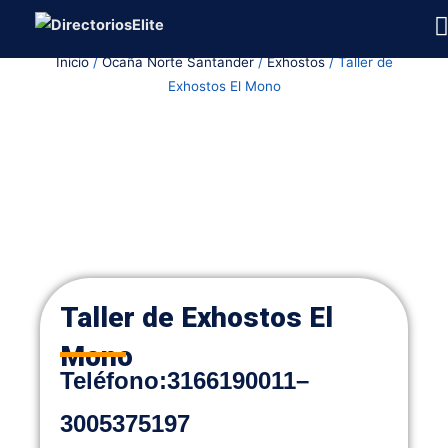
Ir
al
Inicio
/
Ocaña Norte Santander
/
Exhostos
/ Taller de
contenido
Exhostos El Mono
Taller de Exhostos El
Mono
Teléfono:
3166190011
–
3005375197