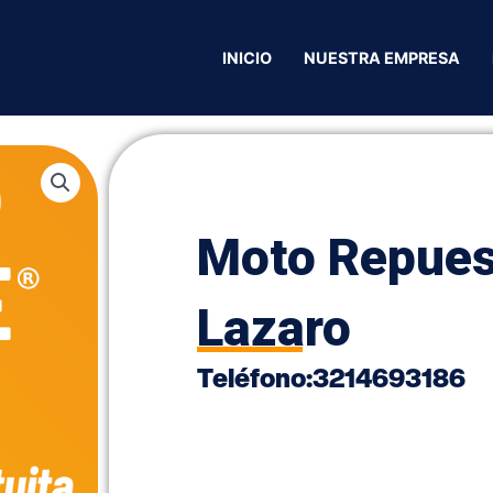
os Motos
/ Moto Repuestos Lazaro
INICIO
NUESTRA EMPRESA
Moto Repues
Lazaro
Teléfono:
3214693186