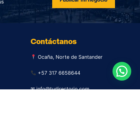
us
Contáctanos
Ocaña, Norte de Santander
+57 317 6658644
✉ info@tudirectorio.com
Publicar mi negocio