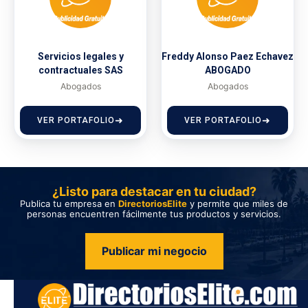
Servicios legales y
Freddy Alonso Paez Echavez
contractuales SAS
ABOGADO
Abogados
Abogados
VER PORTAFOLIO
VER PORTAFOLIO
¿Listo para destacar en tu ciudad?
Publica tu empresa en
DirectoriosElite
y permite que miles de
personas encuentren fácilmente tus productos y servicios.
Publicar mi negocio