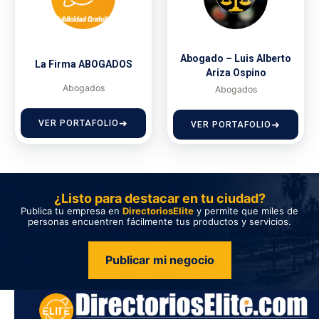
Abogado – Luis Alberto
La Firma ABOGADOS
Ariza Ospino
Abogados
Abogados
VER PORTAFOLIO
VER PORTAFOLIO
¿Listo para destacar en tu ciudad?
Publica tu empresa en
DirectoriosElite
y permite que miles de
personas encuentren fácilmente tus productos y servicios.
Publicar mi negocio