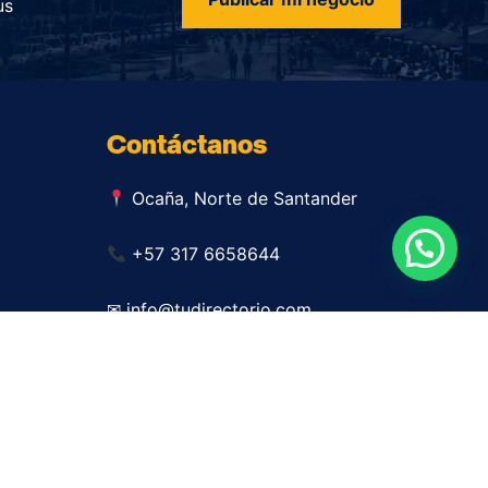
us
Contáctanos
Ocaña, Norte de Santander
+57 317 6658644
✉ info@tudirectorio.com
Publicar mi negocio