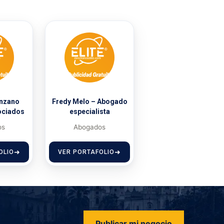
anzano
Fredy Melo – Abogado
ociados
especialista
os
Abogados
OLIO
VER PORTAFOLIO
Publicar mi negocio