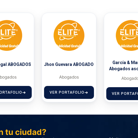
García & M
egal ABOGADOS
Jhon Guevara ABOGADO
Abogados as
bogados
Abogados
Abogad
ORTAFOLIO
VER PORTAFOLIO
VER PORTAF
n tu ciudad?