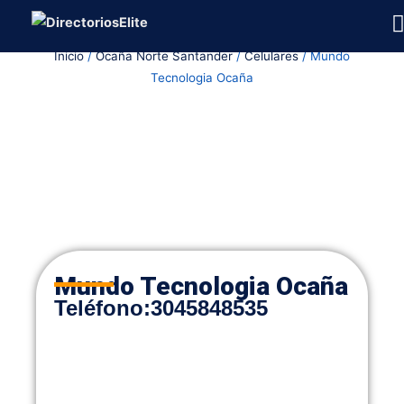
Ir
al
Inicio
/
Ocaña Norte Santander
/
Celulares
/ Mundo
contenido
Tecnologia Ocaña
Mundo Tecnologia Ocaña
Teléfono
:
3045848535