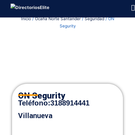
Ir
al
Inicio
/
Ocaña Norte Santander
/
Seguridad
/ ON
contenido
Segurity
ON Segurity
Teléfono
:
3188914441
Villanueva