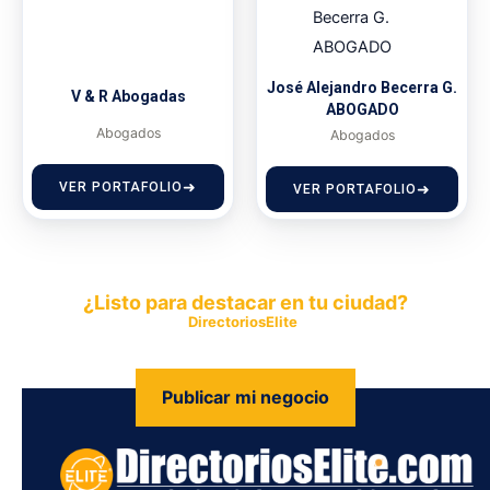
José Alejandro Becerra G.
V & R Abogadas
ABOGADO
Abogados
Abogados
VER PORTAFOLIO
VER PORTAFOLIO
¿Listo para destacar en tu ciudad?
Publica tu empresa en
DirectoriosElite
y permite que miles de
personas encuentren fácilmente tus productos y servicios.
Publicar mi negocio