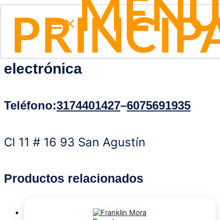
MEN
Ir
MAIN
Inicio
/
Ocaña Norte Santander
/
Seguridad
/ Turbo Tec
PRINCIP
al
MENU
Seguridad electrónica
contenido
Turbo Tec Seguridad
electrónica
Teléfono
:
3174401427
–
6075691935
Cl 11 # 16 93 San Agustín
Productos relacionados