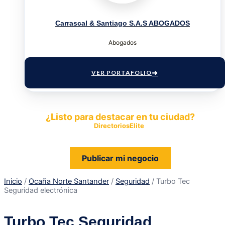
Carrascal & Santiago S.A.S ABOGADOS
Abogados
VER PORTAFOLIO
¿Listo para destacar en tu ciudad?
Publica tu empresa en
DirectoriosElite
y permite que miles de
personas encuentren fácilmente tus productos y servicios.
Publicar mi negocio
Inicio
/
Ocaña Norte Santander
/
Seguridad
/ Turbo Tec
Seguridad electrónica
Turbo Tec Seguridad