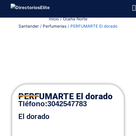
Ir
al
Inicio
/
Ocaña Norte
contenido
Santander
/
Perfumerias
/ PERFUMARTE El dorado
PERFUMARTE El dorado
Tléfono
:
3042547783
El dorado