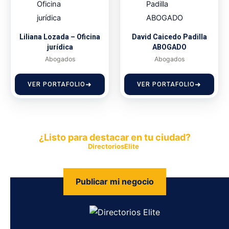
Liliana Lozada – Oficina
David Caicedo Padilla
jurídica
ABOGADO
Abogados
Abogados
VER PORTAFOLIO
VER PORTAFOLIO
¿Listo para destacar en tu ciudad?
Publica tu empresa en
DirectoriosElite
y permite que miles de
personas encuentren fácilmente tus productos y servicios.
Publicar mi negocio