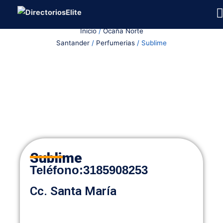
Ir
al
Inicio
/
Ocaña Norte
contenido
Santander
/
Perfumerias
/ Sublime
Sublime
Teléfono
:
3185908253
Cc. Santa María