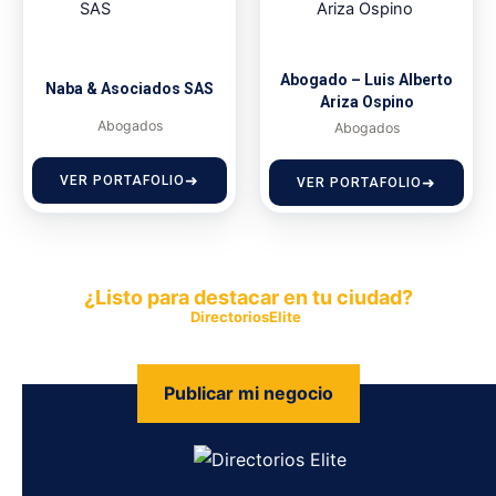
Abogado – Luis Alberto
Naba & Asociados SAS
Ariza Ospino
Abogados
Abogados
VER PORTAFOLIO
VER PORTAFOLIO
¿Listo para destacar en tu ciudad?
Publica tu empresa en
DirectoriosElite
y permite que miles de
personas encuentren fácilmente tus productos y servicios.
Publicar mi negocio