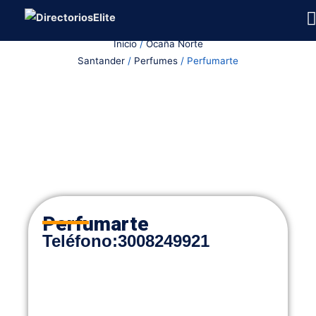
Ir
al
Inicio
/
Ocaña Norte
contenido
Santander
/
Perfumes
/ Perfumarte
Perfumarte
Teléfono
:
3008249921