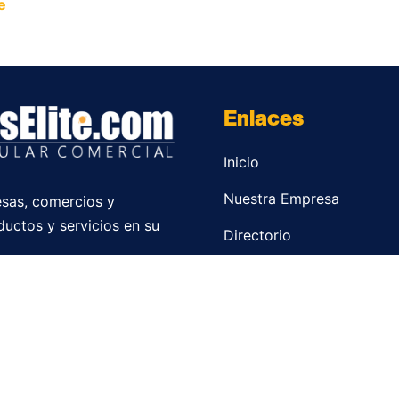
e
y permite que miles de personas encuentren fácilmente t
Enlaces
Inicio
Nuestra Empresa
sas, comercios y
ductos y servicios en su
Directorio
Contacto