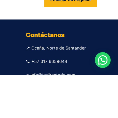
us
Contáctanos
📍 Ocaña, Norte de Santander
📞 +57 317 6658644
✉ info@tudirectorio.com
Publicar mi negocio