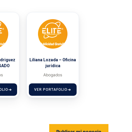
odriguez
Liliana Lozada – Oficina
GADO
jurídica
os
Abogados
OLIO
VER PORTAFOLIO
Publicar mi negocio