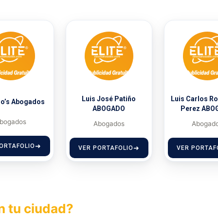
Luis José Patiño
Luis Carlos R
ro’s Abogados
ABOGADO
Perez ABO
bogados
Abogados
Abogad
ORTAFOLIO
VER PORTAFOLIO
VER PORTAF
n tu ciudad?