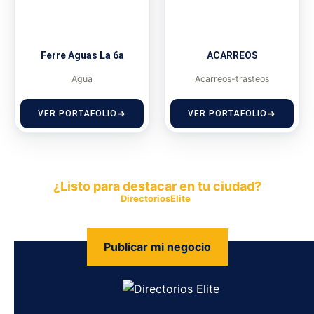
Ferre Aguas La 6a
ACARREOS
Agua
Acarreos-trasteos
VER PORTAFOLIO
VER PORTAFOLIO
¿Listo para destacar en tu ciudad?
Publica tu empresa en
DirectoriosElite
y permite que miles de
personas encuentren fácilmente tus productos y servicios.
Publicar mi negocio