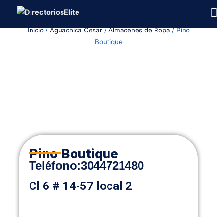
Ir
al
Inicio
/
Aguachica Cesar
/
Almacenes de Ropa
/ Pino
contenido
Boutique
Pino Boutique
Teléfono
:
3044721480
Cl 6 # 14-57 local 2