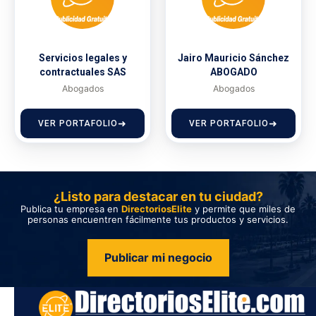
Servicios legales y
Jairo Mauricio Sánchez
contractuales SAS
ABOGADO
Abogados
Abogados
VER PORTAFOLIO
VER PORTAFOLIO
¿Listo para destacar en tu ciudad?
Publica tu empresa en
DirectoriosElite
y permite que miles de
personas encuentren fácilmente tus productos y servicios.
Publicar mi negocio