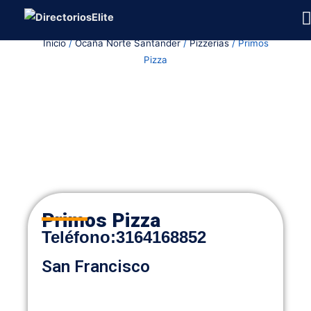
Ir
al
Inicio
/
Ocaña Norte Santander
/
Pizzerias
/ Primos
contenido
Pizza
Primos Pizza
Teléfono
:
3164168852
San Francisco