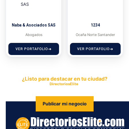
Naba & Asociados SAS
1234
Abogados
Ocaña Norte Santander
VER PORTAFOLIO
VER PORTAFOLIO
¿Listo para destacar en tu ciudad?
Publica tu empresa en
DirectoriosElite
y permite que miles de
personas encuentren fácilmente tus productos y servicios.
Publicar mi negocio