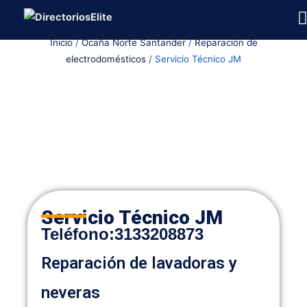
Ir
al
Inicio
/
Ocaña Norte Santander
/
Reparación de
contenido
electrodomésticos
/ Servicio Técnico JM
Servicio Técnico JM
Teléfono
:
3133208873
Reparación de lavadoras y
neveras