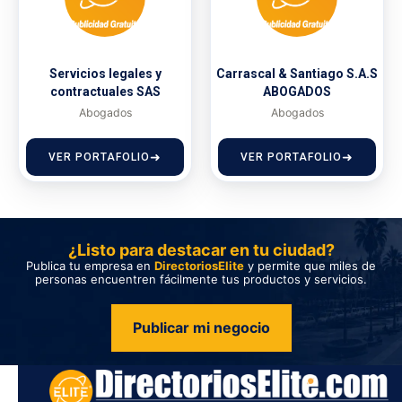
Servicios legales y
Carrascal & Santiago S.A.S
contractuales SAS
ABOGADOS
Abogados
Abogados
VER PORTAFOLIO
VER PORTAFOLIO
¿Listo para destacar en tu ciudad?
Publica tu empresa en
DirectoriosElite
y permite que miles de
personas encuentren fácilmente tus productos y servicios.
Publicar mi negocio