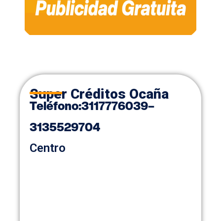
Super Créditos Ocaña
Teléfono
:
3117776039
–
3135529704
Centro