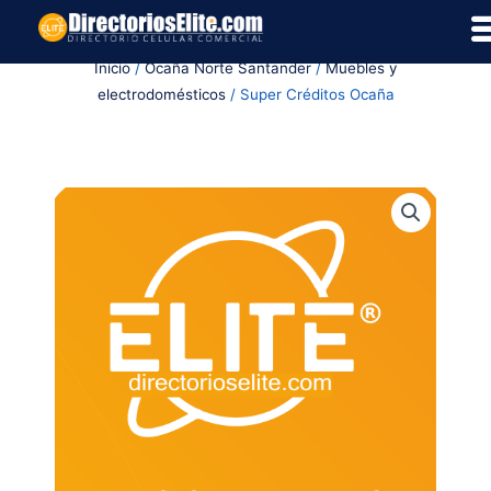
Ir
al
Inicio
/
Ocaña Norte Santander
/
Muebles y
contenido
electrodomésticos
/ Super Créditos Ocaña