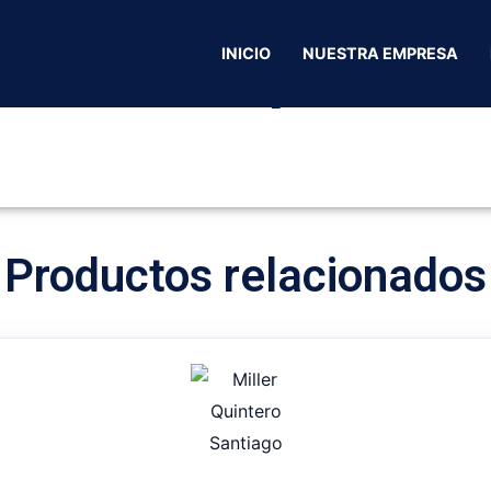
Inicio
/
Ocaña Norte Santander
/
Tapicerias
/ Tapicería El puma
INICIO
NUESTRA EMPRESA
Tapicería E
Productos relacionados