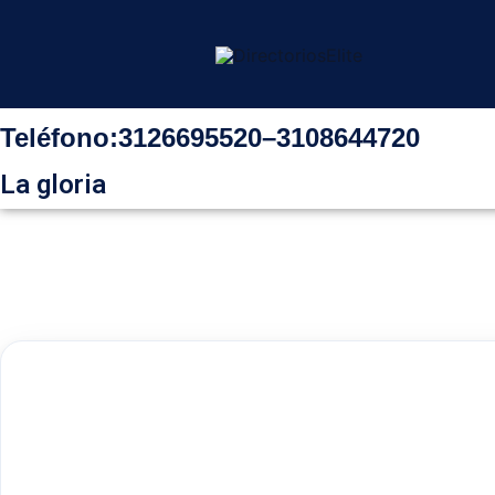
Ir
al
contenido
Teléfono:
3126695520
–
3108644720
La gloria