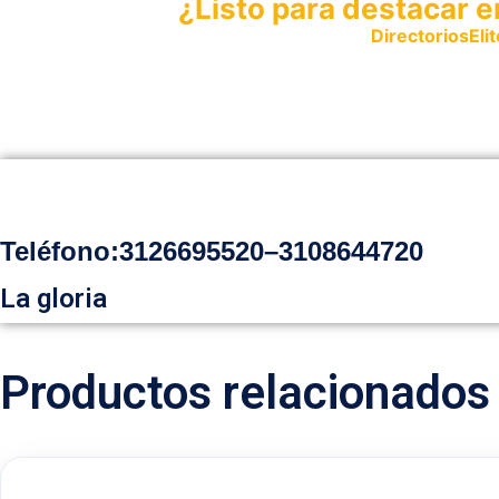
¿Listo para destacar e
Publica tu empresa en
DirectoriosElit
productos y servicios.
Teléfono:
3126695520
–
3108644720
La gloria
Productos relacionados