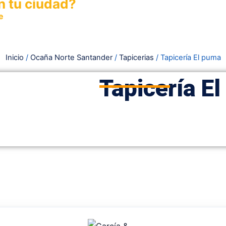
n tu ciudad?
e
y permite que miles de personas encuentren fácilmente t
Inicio
/
Ocaña Norte Santander
/
Tapicerias
/ Tapicería El puma
Tapicería E