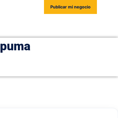
Publicar mi negocio
us
l puma