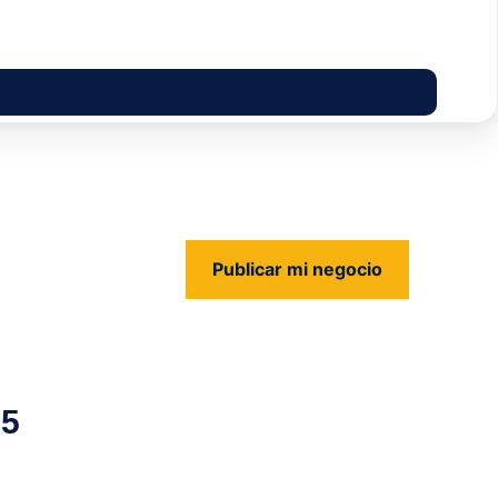
Publicar mi negocio
us
05