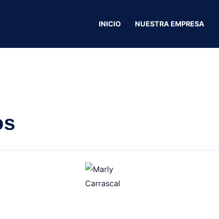
 1105
INICIO
NUESTRA EMPRESA
The salón No. 11
os