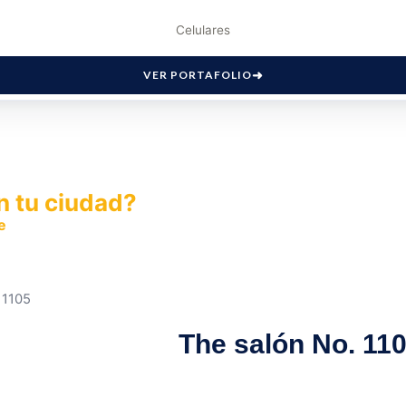
Celulares
VER PORTAFOLIO
n tu ciudad?
e
y permite que miles de personas encuentren fácilmente t
 1105
The salón No. 11