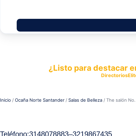
¿Listo para destacar e
Publica tu empresa en
DirectoriosElit
productos y servicios.
Inicio
/
Ocaña Norte Santander
/
Salas de Belleza
/ The salón No.
Teléfono
:
3148078883
–
3219867435