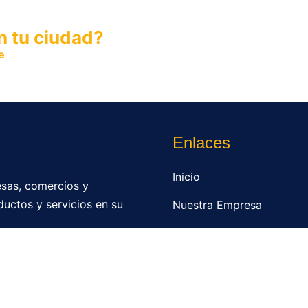
n tu ciudad?
e
y permite que miles de personas encuentren fácilmente t
Enlaces
Inicio
sas, comercios y
ductos y servicios en su
Nuestra Empresa
Directorio
Contacto