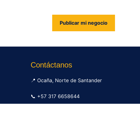
Publicar mi negocio
us
Contáctanos
📍 Ocaña, Norte de Santander
📞 +57 317 6658644
✉ info@tudirectorio.com
Publicar mi negocio