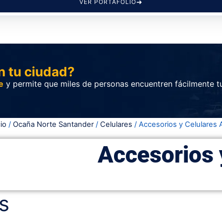
VER PORTAFOLIO
n tu ciudad?
e
y permite que miles de personas encuentren fácilmente t
cio
/
Ocaña Norte Santander
/
Celulares
/ Accesorios y Celulares
Accesorios 
s