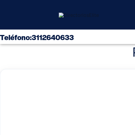
Ir
Ini
al
contenido
Teléfono
:
3112640633