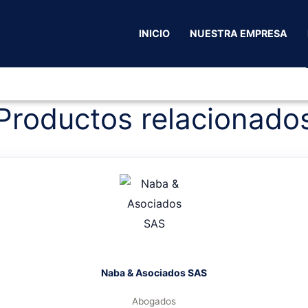
cio
/
Ocaña Norte Santander
/
Celulares
/ Accesorios y Celulares
INICIO
NUESTRA EMPRESA
Accesorios 
Productos relacionado
Naba & Asociados SAS
Abogados