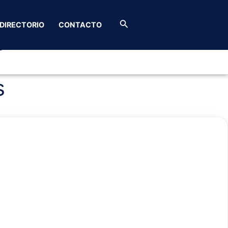
 A&D
Buscar
DIRECTORIO
CONTACTO
y Celulares A&D
s