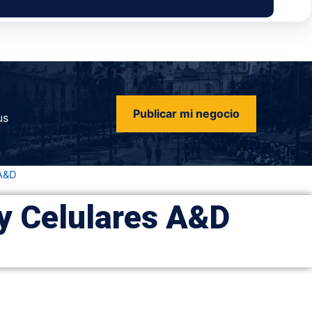
Publicar mi negocio
us
 A&D
y Celulares A&D