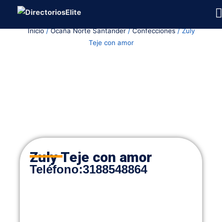
Ir
al
Inicio
/
Ocaña Norte Santander
/
Confecciones
/ Zuly
contenido
Teje con amor
Zuly Teje con amor
Teléfono:
3188548864