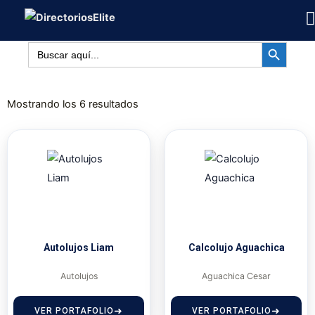
Ir
al
BOTÓN DE BÚSQUED
contenido
Buscar:
Mostrando los 6 resultados
Autolujos Liam
Calcolujo Aguachica
Autolujos
Aguachica Cesar
VER PORTAFOLIO
VER PORTAFOLIO