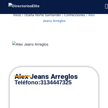
Ir
al
Inicio
/
Ocaña Norte Santander
/
Confecciones
/ Alex
contenido
Jeans Arreglos
Alex Jeans Arreglos
Teléfono:
3134447325