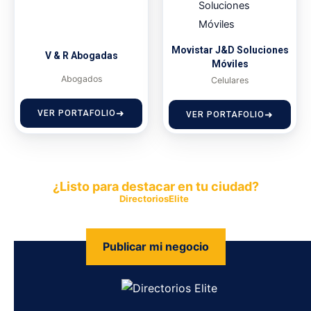
Movistar J&D Soluciones
V & R Abogadas
Móviles
Abogados
Celulares
VER PORTAFOLIO
VER PORTAFOLIO
¿Listo para destacar en tu ciudad?
Publica tu empresa en
DirectoriosElite
y permite que miles de
personas encuentren fácilmente tus productos y servicios.
Publicar mi negocio