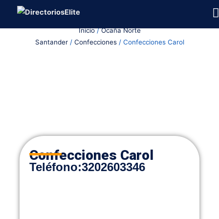
Ir
al
Inicio
/
Ocaña Norte
contenido
Santander
/
Confecciones
/ Confecciones Carol
Confecciones Carol
Teléfono:
3202603346