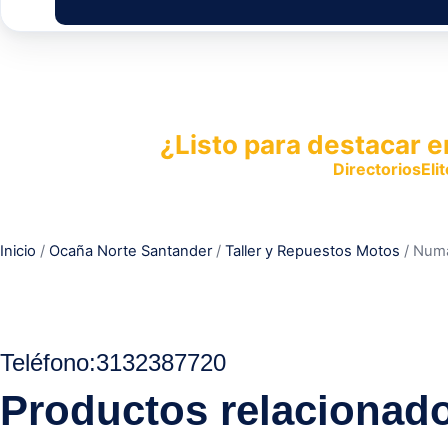
¿Listo para destacar e
Publica tu empresa en
DirectoriosElit
productos y servicios.
Inicio
/
Ocaña Norte Santander
/
Taller y Repuestos Motos
/ Num
Teléfono:
3132387720
Productos relacionad