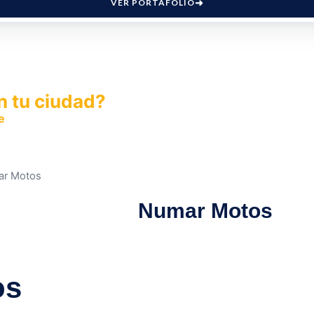
VER PORTAFOLIO
n tu ciudad?
e
y permite que miles de personas encuentren fácilmente t
ar Motos
Numar Motos
os