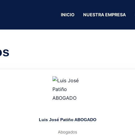
ar Motos
INICIO
NUESTRA EMPRESA
Numar Motos
os
Luis José Patiño ABOGADO
Abogados