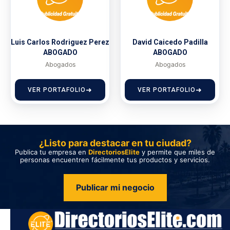
Luis Carlos Rodriguez Perez
David Caicedo Padilla
ABOGADO
ABOGADO
Abogados
Abogados
VER PORTAFOLIO
VER PORTAFOLIO
¿Listo para destacar en tu ciudad?
Publica tu empresa en
DirectoriosElite
y permite que miles de
personas encuentren fácilmente tus productos y servicios.
Publicar mi negocio